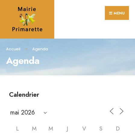
MENU
Accueil
Agenda
Agenda
Calendrier
L
M
M
J
V
S
D