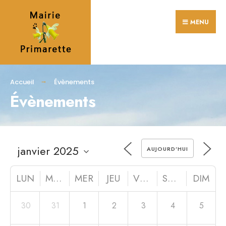
MENU
Accueil
Évènements
Évènements
AUJOURD’HUI
LUN
MAR
MER
JEU
VEN
SAM
DIM
30
31
1
2
3
4
5