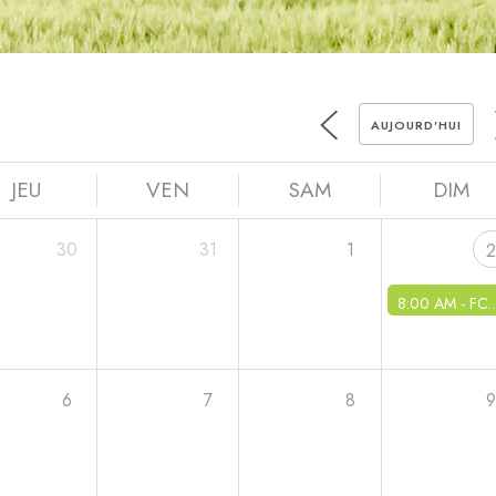
AUJOURD’HUI
JEU
VEN
SAM
DIM
30
31
1
8:00 AM -
FCC - Moules frites
6
7
8