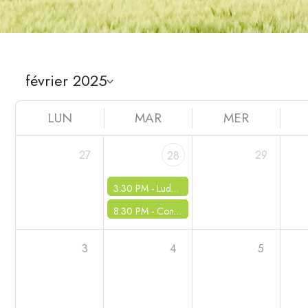
LUN
MAR
MER
27
29
28
3:30 PM -
Ludothèque
8:30 PM -
Conseil municipal
3
4
5