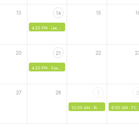
13
15
1
14
4:30 PM -
Les conscrits - Vente de crêpes
20
22
2
21
4:30 PM -
Sou des écoles - Pizzas à emporter
27
28
1
10:00 AM -
Ripatons et Bartifelles - Rencontres des Terroirs
8:00 AM -
FCC - Langues de bœuf