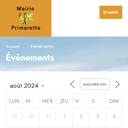
MENU
Accueil
Évènements
Évènements
AUJOURD’HUI
LUN
MAR
MER
JEU
VEN
SAM
DIM
29
30
31
1
2
3
4