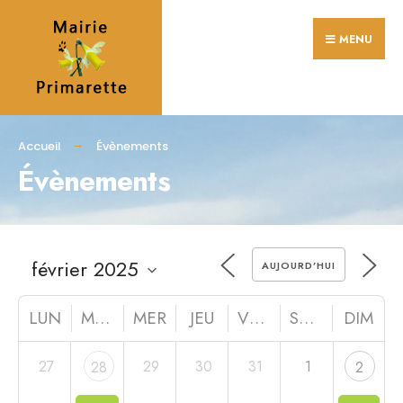
MENU
Accueil
Évènements
Évènements
AUJOURD’HUI
LUN
MAR
MER
JEU
VEN
SAM
DIM
27
29
30
31
1
28
2