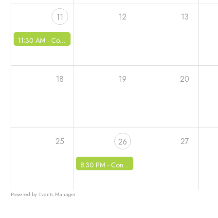
12
13
11
11:30 AM -
Commémoration du 11 novembre 1918
18
19
20
25
27
26
8:30 PM -
Conseil Municipal
Powered by
Events Manager