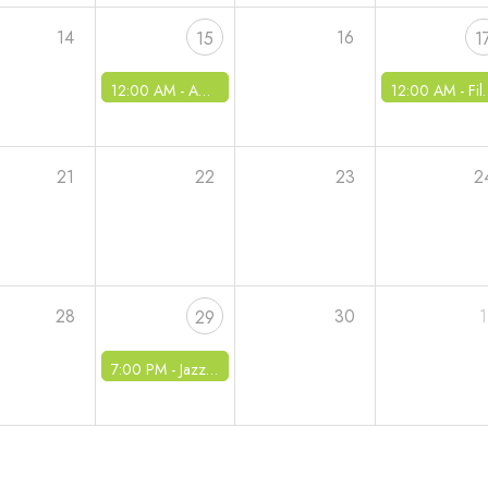
14
16
15
1
12:00 AM -
AADP - Assemblée générale
12:00 AM -
Fils d'argent - Matinée boudins
21
22
23
2
28
30
1
29
7:00 PM -
Jazz en Bièvre - Concert