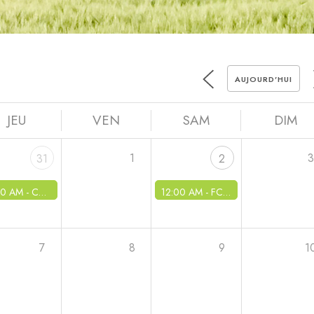
AUJOURD’HUI
JEU
VEN
SAM
DIM
1
31
2
00 AM -
CCAS - Soirée Halloween
12:00 AM -
FC Collines - Karaoké
7
8
9
1