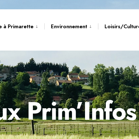
e à Primarette
Environnement
Loisirs/Cultu
ux Prim’Infos