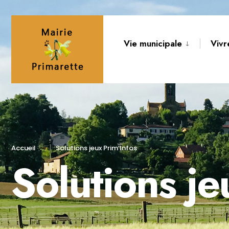
Vie municipale
Vivr
Accueil
Solutions jeux Prim’Infos
Solutions je