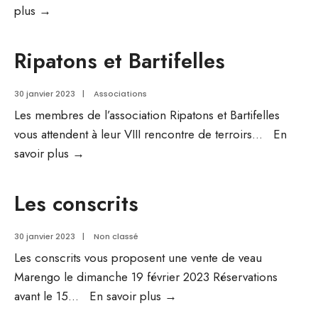
Vœux
plus →
du
Maire
Ripatons et Bartifelles
30 janvier 2023
|
Associations
Les membres de l’association Ripatons et Bartifelles
vous attendent à leur VIII rencontre de terroirs
...
En
Ripatons
savoir plus →
et
Bartifelles
Les conscrits
30 janvier 2023
|
Non classé
Les conscrits vous proposent une vente de veau
Marengo le dimanche 19 février 2023 Réservations
Les
avant le 15
...
En savoir plus →
conscrits