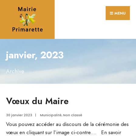
Search
Skip
for:
MENU
to
content
janvier, 2023
Archive
Vœux du Maire
30 janvier 2023
|
Municipalité
,
Non classé
Vous pouvez accéder au discours de la cérémonie des
vœux en cliquant sur l’image ci-contre.
...
En savoir