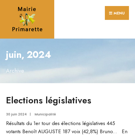
Search
Skip
for:
MENU
to
content
juin, 2024
Archive
Elections législatives
30 juin 2024
|
Municipalité
Résultats du 1er tour des élections législatives 445
votants Benoît AUGUSTE 187 voix (42,8%) Bruno
...
En