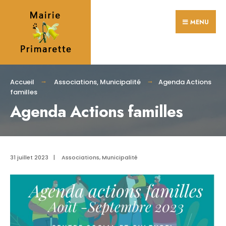
Search
Skip
for:
MENU
to
content
Accueil
Associations
,
Municipalité
Agenda Actions
familles
Agenda Actions familles
31 juillet 2023
|
Associations
,
Municipalité