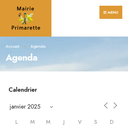
MENU
Accueil
Agenda
Agenda
Calendrier
L
M
M
J
V
S
D