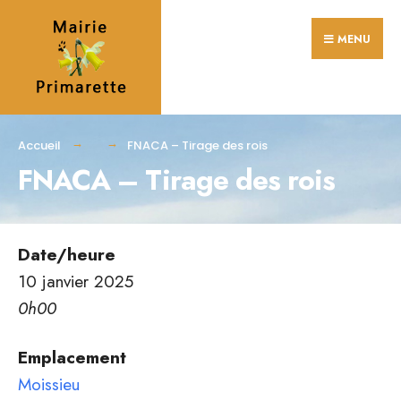
Search
Skip
for:
MENU
to
content
Accueil
FNACA – Tirage des rois
FNACA – Tirage des rois
Date/heure
10 janvier 2025
0h00
Emplacement
Moissieu