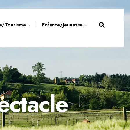
Open
re/Tourisme
Enfance/Jeunesse
Search
Window
ectacle