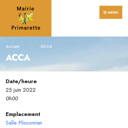
Search
Skip
for:
MENU
to
content
Accueil
ACCA
ACCA
Date/heure
25 juin 2022
0h00
Emplacement
Salle Plissonnier