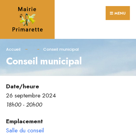
Search
Skip
for:
MENU
to
content
Accueil
Conseil municipal
Conseil municipal
Date/heure
26 septembre 2024
18h00 - 20h00
Emplacement
Salle du conseil