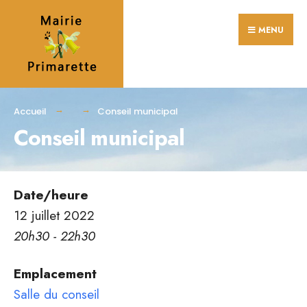
Search
Skip
for:
MENU
to
content
Accueil
Conseil municipal
Conseil municipal
Date/heure
12 juillet 2022
20h30 - 22h30
Emplacement
Salle du conseil