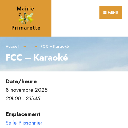
Search
Skip
for:
MENU
to
content
Accueil
FCC – Karaoké
FCC – Karaoké
Date/heure
8 novembre 2025
20h00 - 23h45
Emplacement
Salle Plissonnier