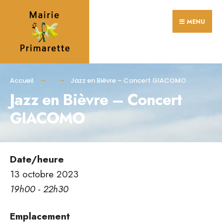
Search
Skip
for:
MENU
to
content
Accueil
Jazz en Bièvre – Concert GIACOMO
Jazz en Bièvre – Concert
GIACOMO
Date/heure
13 octobre 2023
19h00 - 22h30
Emplacement