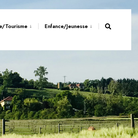
Open
re/Tourisme
Enfance/Jeunesse
Search
Window