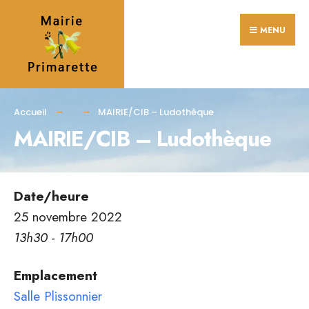
Search
Skip
for:
MENU
to
content
Accueil
MAIRIE/CIB – Ludothèque
MAIRIE/CIB – Ludothèque
Date/heure
25 novembre 2022
13h30 - 17h00
Emplacement
Salle Plissonnier